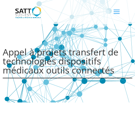
Appel à projets transfert de
technologies dispositifs
médicaux outils connectés