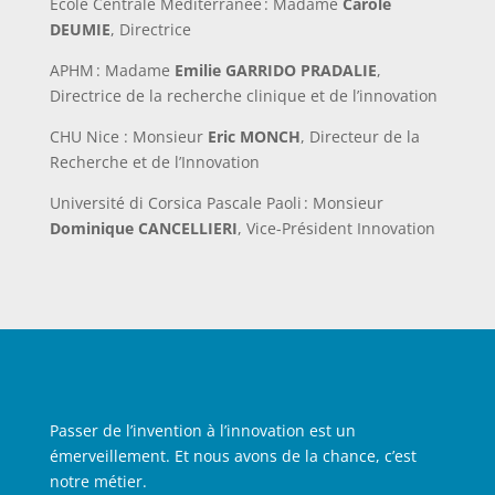
Ecole Centrale Méditerranée : Madame
Carole
DEUMIE
, Directrice
APHM : Madame
Emilie GARRIDO PRADALIE
,
Directrice de la recherche clinique et de l’innovation
CHU Nice : Monsieur
Eric MONCH
, Directeur de la
Recherche et de l’Innovation
Université di Corsica Pascale Paoli : Monsieur
Dominique CANCELLIERI
, Vice-Président Innovation
Passer de l’invention à l’innovation est un
émerveillement. Et nous avons de la chance, c’est
notre métier.