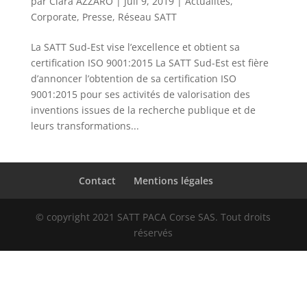
par
Clara AZZARO
|
Juil 9, 2019
|
Actualités
,
Corporate
,
Presse
,
Réseau SATT
La SATT Sud-Est vise l’excellence et obtient sa
certification ISO 9001:2015 La SATT Sud-Est est fière
d’annoncer l’obtention de sa certification ISO
9001:2015 pour ses activités de valorisation des
inventions issues de la recherche publique et de
leurs transformations...
Contact
Mentions légales
© copyright 2021 SATT PACA Corse SAS. Tout droits
réservés