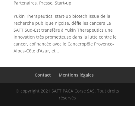
Partenaires
,
Presse
,
Start-up
Yukin Therapeutics, start-up biotech issue de la
recherche publique niçoise, défie les cancers La
SATT Sud-Est transfère à Yukin Therapeutics une
innovation très prometteuse dans la lutte contre le
cancer, cofinancée avec le Canceropôle Provence-
Alpes-Côte d’Azur, et...
Contact
Mentions légales
© copyright 2021 SATT PACA Corse SAS. Tout droits
réservés