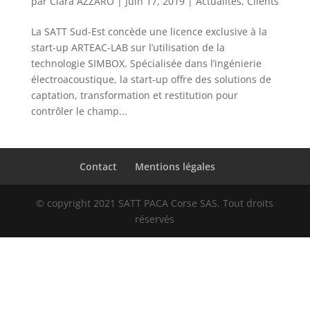
par
Clara AZZARO
|
Juin 17, 2019
|
Actualités
,
Clients
La SATT Sud-Est concède une licence exclusive à la
start-up ARTEAC-LAB sur l’utilisation de la
technologie SIMBOX. Spécialisée dans l’ingénierie
électroacoustique, la start-up offre des solutions de
captation, transformation et restitution pour
contrôler le champ...
Contact
Mentions légales
© copyright 2021 SATT PACA Corse SAS. Tout droits
réservés