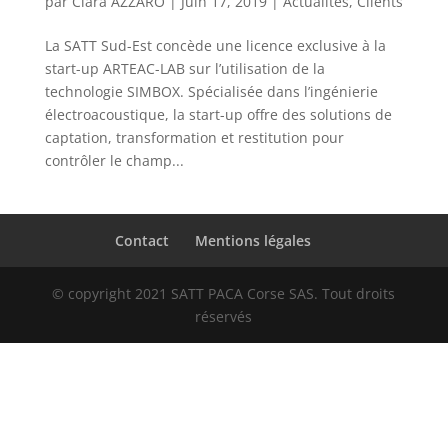
par
Clara AZZARO
|
Juin 17, 2019
|
Actualités
,
Clients
La SATT Sud-Est concède une licence exclusive à la
start-up ARTEAC-LAB sur l’utilisation de la
technologie SIMBOX. Spécialisée dans l’ingénierie
électroacoustique, la start-up offre des solutions de
captation, transformation et restitution pour
contrôler le champ...
Contact
Mentions légales
© copyright 2021 SATT PACA Corse SAS. Tout droits
réservés