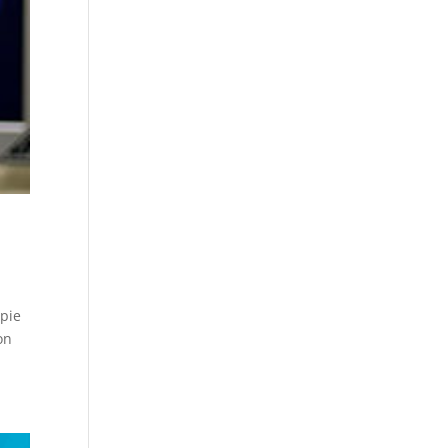
opie
on