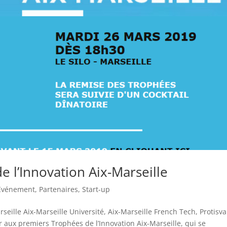
e l’Innovation Aix-Marseille
Evénement
,
Partenaires
,
Start-up
seille Aix-Marseille Université, Aix-Marseille French Tech, Protisva
er aux premiers Trophées de l’Innovation Aix-Marseille, qui se