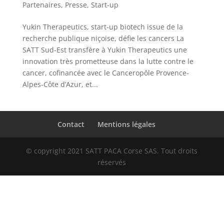
Partenaires
,
Presse
,
Start-up
Yukin Therapeutics, start-up biotech issue de la
recherche publique niçoise, défie les cancers La
SATT Sud-Est transfère à Yukin Therapeutics une
innovation très prometteuse dans la lutte contre le
cancer, cofinancée avec le Canceropôle Provence-
Alpes-Côte d’Azur, et...
Contact
Mentions légales
© copyright 2021 SATT PACA Corse SAS. Tout droits
réservés