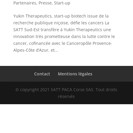
Partenaires
,
Presse
,
Start-up
Yukin Therapeutics, start-up biotech issue de la
recherche publique niçoise, défie les cancers La
SATT Sud-Est transfère à Yukin Therapeutics une
innovation très prometteuse dans la lutte contre le
cancer, cofinancée avec le Canceropôle Provence-
Alpes-Côte d’Azur, et...
Contact
Mentions légales
© copyright 2021 SATT PACA Corse SAS. Tout droits
réservés