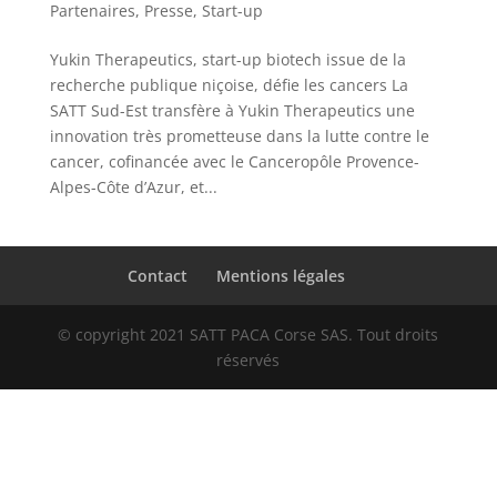
Partenaires
,
Presse
,
Start-up
Yukin Therapeutics, start-up biotech issue de la
recherche publique niçoise, défie les cancers La
SATT Sud-Est transfère à Yukin Therapeutics une
innovation très prometteuse dans la lutte contre le
cancer, cofinancée avec le Canceropôle Provence-
Alpes-Côte d’Azur, et...
Contact
Mentions légales
© copyright 2021 SATT PACA Corse SAS. Tout droits
réservés