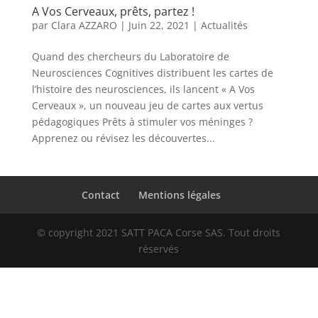
A Vos Cerveaux, prêts, partez !
par
Clara AZZARO
|
Juin 22, 2021
|
Actualités
Quand des chercheurs du Laboratoire de
Neurosciences Cognitives distribuent les cartes de
l’histoire des neurosciences, ils lancent « A Vos
Cerveaux », un nouveau jeu de cartes aux vertus
pédagogiques Prêts à stimuler vos méninges ?
Apprenez ou révisez les découvertes...
Contact
Mentions légales
© copyright 2021 SATT PACA Corse SAS. Tout droits
réservés