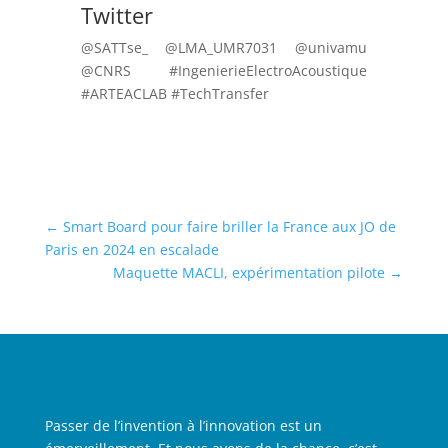
Twitter
@SATTse_ @LMA_UMR7031 @univamu
@CNRS #IngenierieElectroAcoustique
#ARTEACLAB #TechTransfer
←
Smart Board pour faire briller la France aux JO de
Paris en 2024 en escalade
Maquette MACLI, expérimentation pilote
→
Passer de l’invention à l’innovation est un