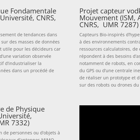
ique Fondamentale
Projet capteur vodk
e Université, CNRS,
Mouvement (ISM, Ai
CNRS, UMR 7287)
versement de tendances dans
Capteurs Bio-inspirés d’hype
g) sur des masses de données
à des environnements contrai
t utile pour les décideurs car
ressources calculatoires, d
 d’une variation observée
répondent à des besoins d’a
f d’industrialiser la
notamment de robots, en c
onnées dans un procédé de
du GPS ou d’une centrale iner
de réaliser un prototype et 
sur des robots ou drones d
re de Physique
Université,
UMR 7332)
ion de personnes ou d’objets à
es réseaux d’antennes MIMO