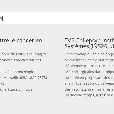
N
tre le cancer en
TVB-Epilepsy : Inst
Systèmes (INS26, 
pour classifier des images
La technologie liée à ce proje
formes suspectes sur ces
permettant une meilleure pri
d’épilepsie pharmacorésistan
alisée en oncologie.
pré-chirurgicales dans l’objec
de Marseille (I2M UMR 7373)
possible en proposant des so
NRS
à la virtualisation du cerveau
’une étude clinique
des résultats préliminaires 
un second temps, il s’agira d