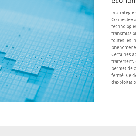
économ
la stratégie
Connectée » 
technologie
transmissio
toutes les i
phénomènes 
Certaines a
traitement,
permet de c
fermé. Ce d
d’exploitati