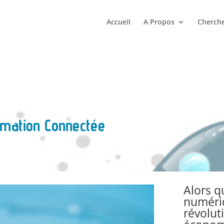
Accueil
A Propos
Cherche
ormation Connectée
Alors q
numériq
révolut