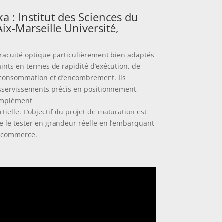
a : Institut des Sciences du
x-Marseille Université,
racuité optique particulièrement bien adaptés
nts en termes de rapidité d’exécution, de
e consommation et d’encombrement. Ils
sservissements précis en positionnement,
omplément
tielle. L’objectif du projet de maturation est
de le tester en grandeur réelle en l’embarquant
u commerce.