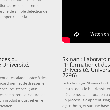
ation adresse, en premier,
marché de simple détection de
 apportés par la
ences du
Skinan : Laboratoi
 Université,
l’Informationet des
Université, Univer
7296)
nt à l’escalade. Grâce à des
La technologie Skinan effec
 board permet de dresser le
nævus, dans le but d’assister
ance, résistance…) afin
mélanome. La maturation a p
 les comparer. La maturation
un processus d’apprentissag
un produit industriel en le
algorithm ») et sur une base d
rication.