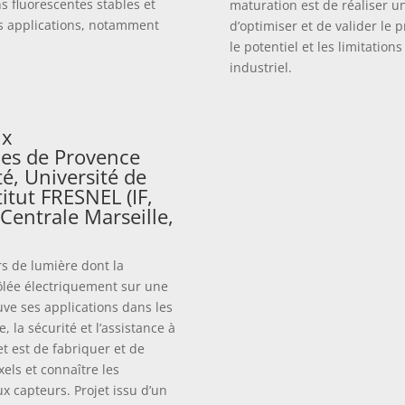
s fluorescentes stables et
maturation est de réaliser u
s applications, notamment
d’optimiser et de valider le
le potentiel et les limitatio
industriel.
ux
es de Provence
té, Université de
itut FRESNEL (IF,
 Centrale Marseille,
s de lumière dont la
rôlée électriquement sur une
uve ses applications dans les
 la sécurité et l’assistance à
et est de fabriquer et de
els et connaître les
x capteurs. Projet issu d’un