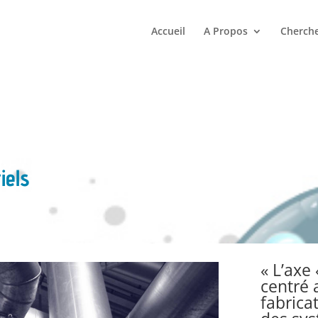
Accueil
A Propos
Cherche
iels
« L’axe
centré 
fabrica