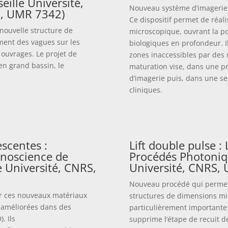
eille Université,
Nouveau système d’imagerie 
S, UMR 7342)
Ce dispositif permet de réal
 nouvelle structure de
microscopique, ouvrant la por
ement des vagues sur les
biologiques en profondeur. Il
 ouvrages. Le projet de
zones inaccessibles par des 
en grand bassin, le
maturation vise, dans une pr
d’imagerie puis, dans une se
cliniques.
scentes :
Lift double pulse :
anoscience de
Procédés Photoniqu
e Université, CNRS,
Université, CNRS,
Nouveau procédé qui permet d
rer ces nouveaux matériaux
structures de dimensions mi
 améliorées dans des
particulièrement importante 
. Ils
supprime l’étape de recuit de