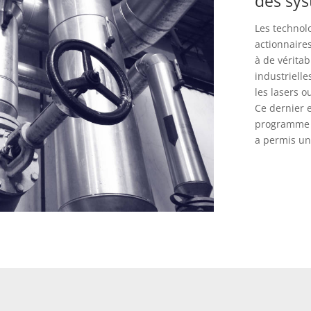
des sy
Les technol
actionnaire
à de vérita
industriell
les lasers o
Ce dernier e
programme d
a permis un 