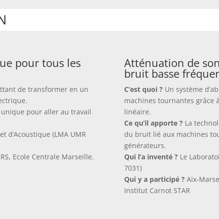
N
que pour tous les
Atténuation de so
bruit basse fréque
ettant de transformer en un
C’est quoi ?
Un système d’abs
ectrique.
machines tournantes grâce à
unique pour aller au travail
linéaire.
Ce qu’il apporte ?
La technol
 et d’Acoustique (LMA UMR
du bruit lié aux machines to
générateurs.
RS, Ecole Centrale Marseille.
Qui l’a inventé ?
Le Laborato
7031)
Qui y a participé ?
Aix-Marsei
Institut Carnot STAR