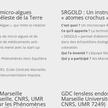
 micro-algues
SRGOLD : Un instr
leste de la Terre
« atomes crochus 
lgae », qui imite la rotation
C’est quoi ?
Un microscope RA
Ce qu’il apporte ?
La technol
 de micro-algues et de
« SRGOLD » permet d’obtenir 
nt de médicaments anti-
dans des échantillons biolog
t mené avec la start-up
coloration.
Qui l’a inventé ?
L’équipe Mos
es Phénomènes Hors Equilibre
Qui y a participé ?
Aix-Marsei
RS, Ecole Centrale Marseille,
nteruniversitaire Impulse
-Marseille
GDC lensless endosc
rseille, CNRS, UMR
Marseille Universit
sur les Phénomènes
CNRS, UMR 7249)