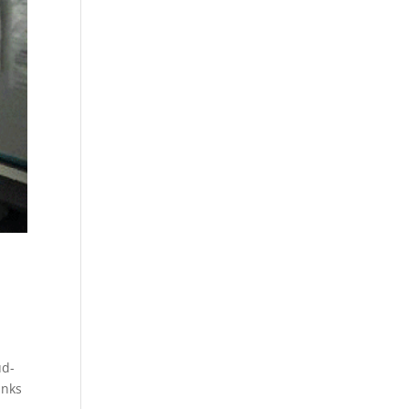
ud-
anks