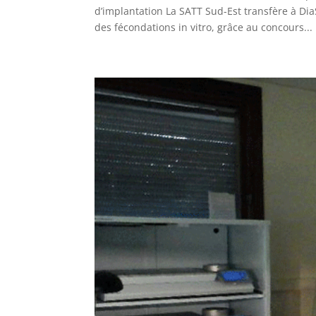
d’implantation La SATT Sud-Est transfère à D
des fécondations in vitro, grâce au concours...