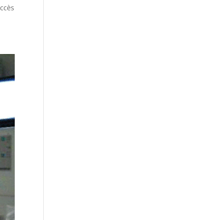
uccès