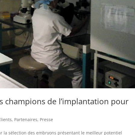
s champions de l’implantation pour
lients
,
Partenaires
,
Presse
ar la sélection des embryons présentant le meilleur potentiel