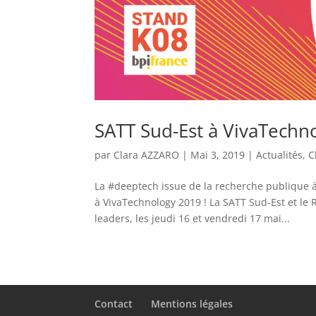
SATT Sud-Est à VivaTechn
par
Clara AZZARO
|
Mai 3, 2019
|
Actualités
,
C
La #deeptech issue de la recherche publique 
à VivaTechnology 2019 ! La SATT Sud-Est et le
leaders, les jeudi 16 et vendredi 17 mai...
Contact
Mentions légales